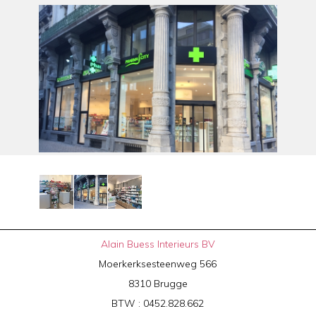
Alain Buess Interieurs BV
Moerkerksesteenweg 566
8310 Brugge
BTW : 0452.828.662