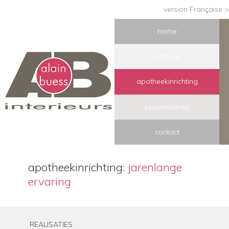
version Française >
home
interieur
apotheekinrichting
projectadvies
contact
apotheekinrichting:
jarenlange
ervaring
REALISATIES