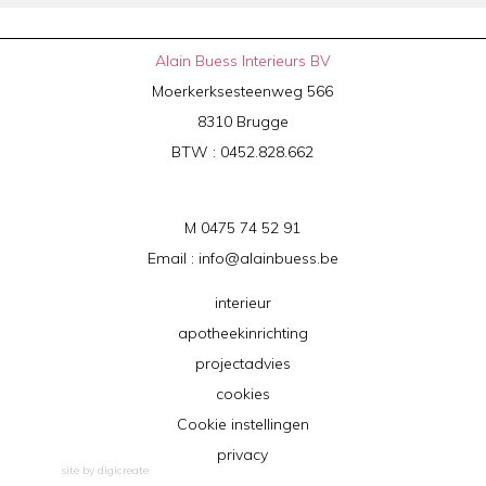
Alain Buess Interieurs BV
Moerkerksesteenweg 566
8310 Brugge
BTW : 0452.828.662
M 0475 74 52 91
Email :
info@alainbuess.be
interieur
apotheekinrichting
projectadvies
cookies
Cookie instellingen
privacy
site by digicreate