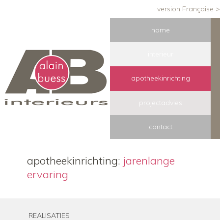
version Française >
home
interieur
apotheekinrichting
projectadvies
contact
apotheekinrichting:
jarenlange
ervaring
REALISATIES