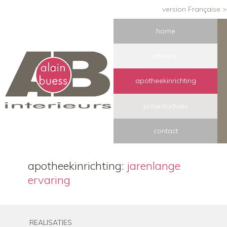
version Française >
home
interieur
apotheekinrichting
projectadvies
contact
apotheekinrichting:
jarenlange
ervaring
REALISATIES