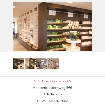
Alain Buess Interieurs BV
Moerkerksesteenweg 566
8310 Brugge
BTW : 0452.828.662