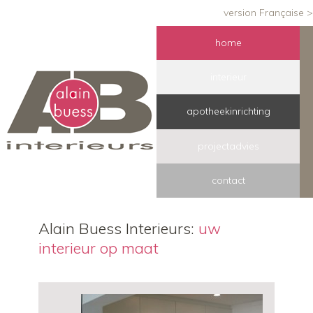
version Française >
home
interieur
apotheekinrichting
projectadvies
contact
Alain Buess Interieurs:
uw
interieur op maat