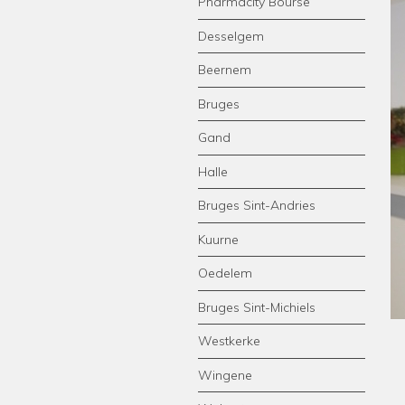
Pharmacity Bourse
Desselgem
Beernem
Bruges
Gand
Halle
Bruges Sint-Andries
Kuurne
Oedelem
Bruges Sint-Michiels
Westkerke
Wingene