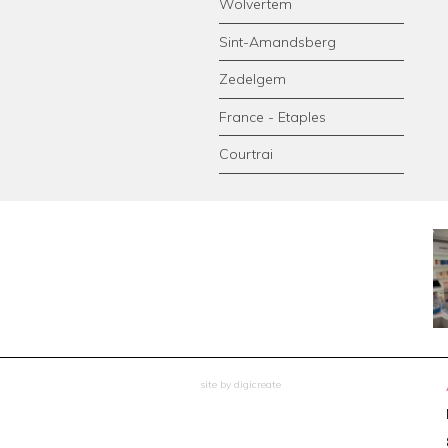
Wolvertem
Sint-Amandsberg
Zedelgem
France - Etaples
Courtrai
site by digicreate