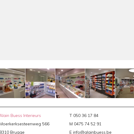
Alain Buess Interieurs
T 050 36 17 84
Moerkerksesteenweg 566
M 0475 74 52 91
8310 Brugge
E
info@alainbuess.be